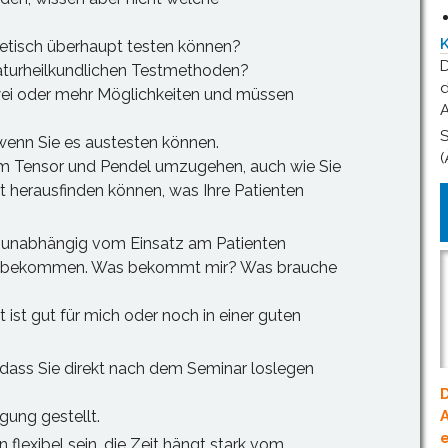
rgetisch überhaupt testen können?
D
naturheilkundlichen Testmethoden?
d
ei oder mehr Möglichkeiten und müssen
A
S
wenn Sie es austesten können.
(
em Tensor und Pendel umzugehen, auch wie Sie
 herausfinden können, was Ihre Patienten
 unabhängig vom Einsatz am Patienten
lfen bekommen. Was bekommt mir? Was brauche
st gut für mich oder noch in einer guten
o dass Sie direkt nach dem Seminar loslegen
D
gung gestellt.
A
e
n flexibel sein, die Zeit hängt stark vom